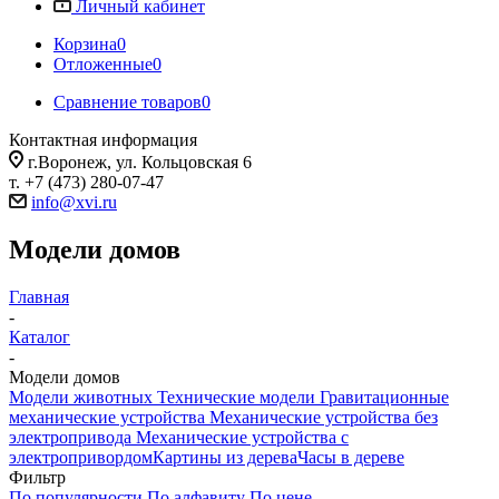
Личный кабинет
Корзина
0
Отложенные
0
Сравнение товаров
0
Контактная информация
г.Воронеж, ул. Кольцовская 6
т. +7 (473) 280-07-47
info@xvi.ru
Модели домов
Главная
-
Каталог
-
Модели домов
Модели животных
Технические модели
Гравитационные
механические устройства
Механические устройства без
электропривода
Механические устройства с
электропривордом
Картины из дерева
Часы в дереве
Фильтр
По популярности
По алфавиту
По цене